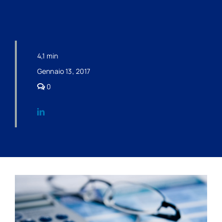
4,1 min
Gennaio 13, 2017
comments
0
on
AGEVOLAZIONI
E
CONTRIBUZIONI
NON
IN
VIGORE
DAL
1°
GENNAIO
2017