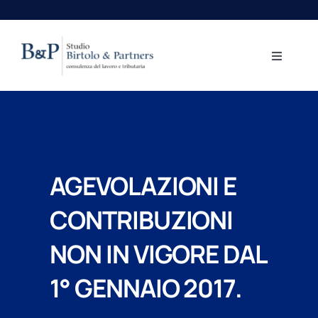
Salta
al
contenuto
Toggle
Navigati
Home
Aree professionali
AGEVOLAZIONI E
Lo Studio
CONTRIBUZIONI
Centro Studi
NON IN VIGORE DAL
1° GENNAIO 2017.
Contatti