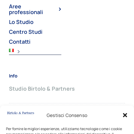
Aree
professionali
Lo Studio
Centro Studi
Contatti
Info
Studio Birtolo & Partners
Sede principale:
Gestisci Consenso
Via Giovanni Battista Pergolesi, 8
20124 MILANO (Italy)
Per fornire le migliori esperienze, utilizziamo tecnologie come i cookie