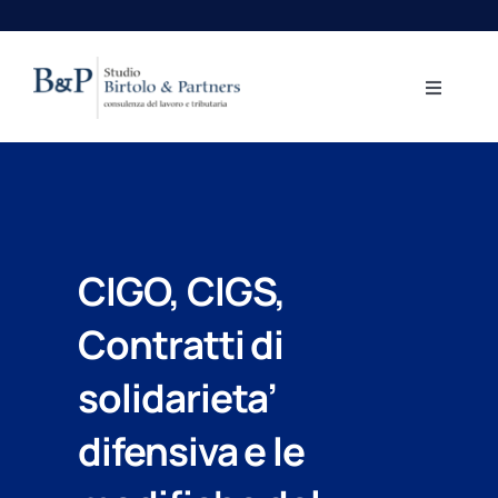
Salta
al
contenuto
Toggle
Navigati
Home
Aree professionali
CIGO, CIGS,
Lo Studio
Contratti di
Centro Studi
solidarieta’
difensiva e le
Contatti