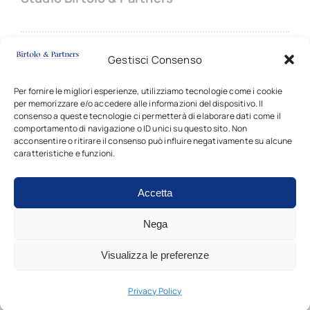
Sede principale:
Gestisci Consenso
Via Giovanni Battista Pergolesi, 8
20124 MILANO (Italy)
Per fornire le migliori esperienze, utilizziamo tecnologie come i cookie
per memorizzare e/o accedere alle informazioni del dispositivo. Il
✆ +39
02 66703714 |
✉
contatti
consenso a queste tecnologie ci permetterà di elaborare dati come il
comportamento di navigazione o ID unici su questo sito. Non
acconsentire o ritirare il consenso può influire negativamente su alcune
caratteristiche e funzioni.
Accetta
Copyright © 2024 - 2026 • Tutti i diritti sono riservati •
Studio Birtolo & Partners • P.I. 03917340162
Nega
Visualizza le preferenze
Privacy Policy