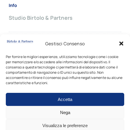
Info
Studio Birtolo & Partners
Sede principale:
Gestisci Consenso
Via Giovanni Battista Pergolesi, 8
20124 MILANO (Italy)
Per fornire le migliori esperienze, utilizziamo tecnologie come i cookie
per memorizzare e/o accedere alle informazioni del dispositivo. Il
✆ +39
02 66703714 |
✉
contatti
consenso a queste tecnologie ci permetterà di elaborare dati come il
comportamento di navigazione o ID unici su questo sito. Non
acconsentire o ritirare il consenso può influire negativamente su alcune
caratteristiche e funzioni.
Accetta
Copyright © 2024 - 2026 • Tutti i diritti sono riservati •
Studio Birtolo & Partners • P.I. 03917340162
Nega
Visualizza le preferenze