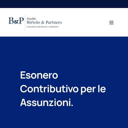
Salta
al
contenuto
Toggle
Navigati
Home
Aree professionali
Esonero
Lo Studio
Contributivo per le
Centro Studi
Assunzioni.
Contatti