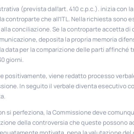
tiva (prevista dall’art. 410 c.p.c.). inizia con la
 controparte che all’ITL. Nella richiesta sono espo
 alla conciliazione. Se la controparte accetta di 
comunicazione, deposita la propria memoria difens
la data per la comparizione delle parti affinché t
0 giorni.
de positivamente, viene redatto processo verbale
ione. In seguito il verbale diventa esecutivo c
a.
non si perfeziona, la Commissione deve comunque
nizione della controversia che queste possono 
guatamente motivata, pena la valutazione del gi