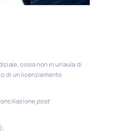
iziale, ossia non in un’aula di
ito di un licenziamento
conciliazione
post
);