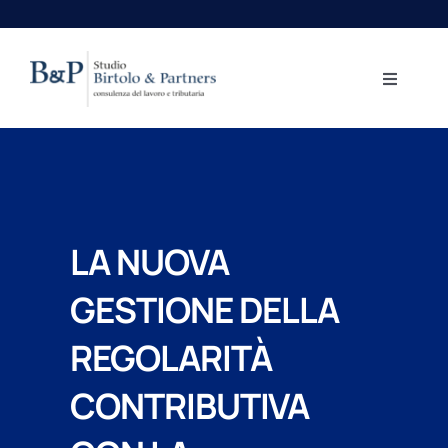
Salta
al
contenuto
Toggle
Navigati
Home
Aree professionali
LA NUOVA
Lo Studio
GESTIONE DELLA
Centro Studi
REGOLARITÀ
CONTRIBUTIVA
Contatti