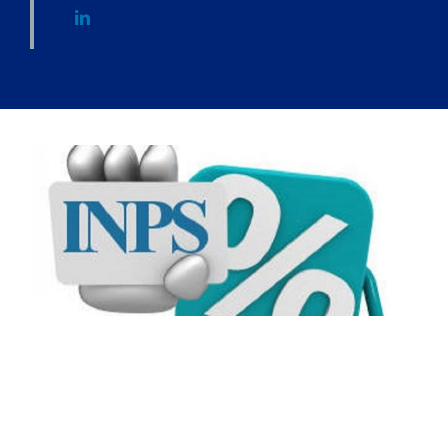
LA
NUOVA
GESTIONE
DELLA
REGOLARITÀ
CONTRIBUTIVA
CON
LA
DICHIARAZIONE
PREVENTIVA
DI
AGEVOLAZIONE
(DPA)