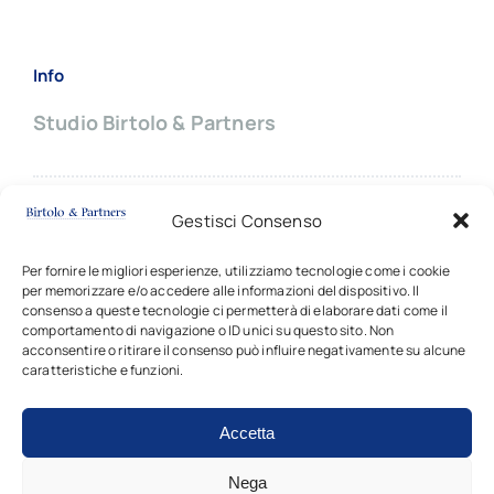
Info
Studio Birtolo & Partners
Sede principale:
Gestisci Consenso
Via Giovanni Battista Pergolesi, 8
20124 MILANO (Italy)
Per fornire le migliori esperienze, utilizziamo tecnologie come i cookie
per memorizzare e/o accedere alle informazioni del dispositivo. Il
✆ +39
02 66703714 |
✉
contatti
consenso a queste tecnologie ci permetterà di elaborare dati come il
comportamento di navigazione o ID unici su questo sito. Non
acconsentire o ritirare il consenso può influire negativamente su alcune
caratteristiche e funzioni.
Accetta
Copyright © 2024 - 2026 • Tutti i diritti sono riservati •
Studio Birtolo & Partners • P.I. 03917340162
Nega