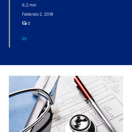
6,2 min
Febbraio 2, 2018
comments
0
on
LA
SORVEGLIANZA
SANITARIA