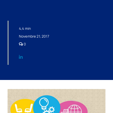
4,4 min
Novembre 21, 2017
comments
0
on
LA
TUTELA
ASSICURATIVA
NELLO
SMART
WORKING