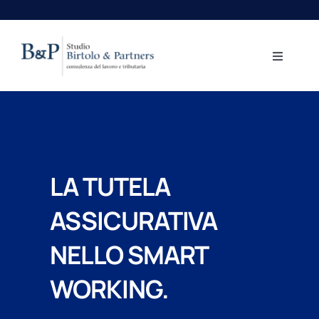
Salta
al
contenuto
Toggle
Navigati
Home
Aree professionali
LA TUTELA
Lo Studio
ASSICURATIVA
Centro Studi
NELLO SMART
WORKING.
Contatti