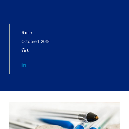
6 min
Ottobre 1, 2018
comments
0
on
LE
TUTELE
PREVISTE
PER
I
CREDITI
DI
LAVORO