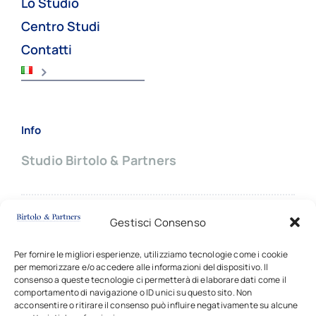
Lo Studio
Centro Studi
Contatti
Info
Studio Birtolo & Partners
Sede principale:
Gestisci Consenso
Via Giovanni Battista Pergolesi, 8
20124 MILANO (Italy)
Per fornire le migliori esperienze, utilizziamo tecnologie come i cookie
per memorizzare e/o accedere alle informazioni del dispositivo. Il
✆ +39
02 66703714 |
✉
contatti
consenso a queste tecnologie ci permetterà di elaborare dati come il
comportamento di navigazione o ID unici su questo sito. Non
acconsentire o ritirare il consenso può influire negativamente su alcune