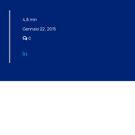
4,8 min
Gennaio 22, 2015
comments
0
on
Nuova
Certificazione
Unica
2015