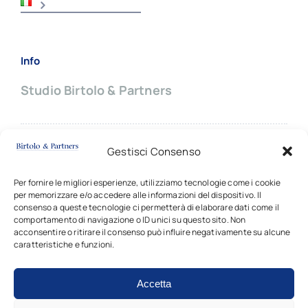
Info
Studio Birtolo & Partners
Sede principale:
Gestisci Consenso
Via Giovanni Battista Pergolesi, 8
20124 MILANO (Italy)
Per fornire le migliori esperienze, utilizziamo tecnologie come i cookie
per memorizzare e/o accedere alle informazioni del dispositivo. Il
✆ +39
02 66703714 |
✉
contatti
consenso a queste tecnologie ci permetterà di elaborare dati come il
comportamento di navigazione o ID unici su questo sito. Non
acconsentire o ritirare il consenso può influire negativamente su alcune
caratteristiche e funzioni.
Accetta
Copyright © 2024 - 2026 • Tutti i diritti sono riservati •
Studio Birtolo & Partners • P.I. 03917340162