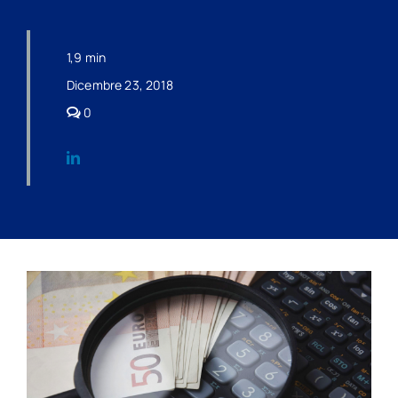
1,9 min
Dicembre 23, 2018
comments
0
on
RIDUZIONE
DEL
PREMIO
INAIL
PER
IL
2019