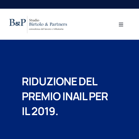
Salta
al
contenuto
Toggle
Navigati
Home
Aree professionali
RIDUZIONE DEL
Lo Studio
PREMIO INAIL PER
Centro Studi
IL 2019.
Contatti