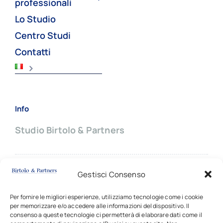
professionali
Lo Studio
Centro Studi
Contatti
Info
Studio Birtolo & Partners
Sede principale:
Gestisci Consenso
Via Giovanni Battista Pergolesi, 8
20124 MILANO (Italy)
Per fornire le migliori esperienze, utilizziamo tecnologie come i cookie
per memorizzare e/o accedere alle informazioni del dispositivo. Il
✆ +39
02 66703714 |
✉
contatti
consenso a queste tecnologie ci permetterà di elaborare dati come il