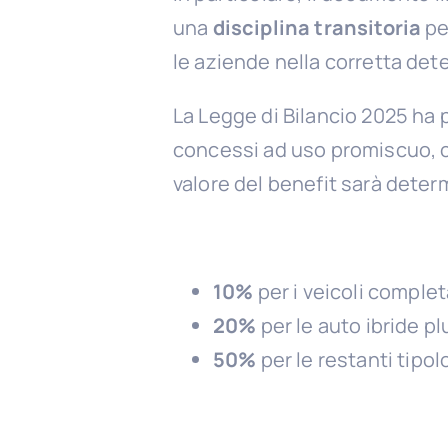
una
disciplina transitoria
pe
le aziende nella corretta dete
La Legge di Bilancio 2025 ha 
concessi ad uso promiscuo, con 
valore del benefit sarà deter
10%
per i veicoli complet
20%
per le auto ibride pl
50%
per le restanti tipolo