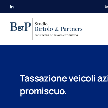
Salta
Er
al
contenuto
Tassazione veicoli az
promiscuo.