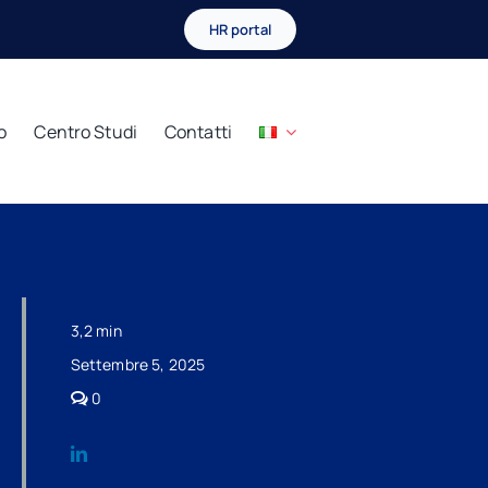
HR portal
o
Centro Studi
Contatti
3,2 min
Settembre 5, 2025
comments
0
on
Tassazione
veicoli
aziendali