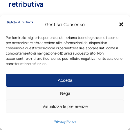
retributiva
read more
Gestisci Consenso
Per fornire le migliori esperienze, utilizziamo tecnologie come i cookie
per memorizzare e/o accedere alle informazioni del dispositivo. Il
consenso a queste tecnologie ci permetterà di elaborare dati come il
Giugno 30, 2026
||
Pubblicazioni
||
0,9 min
comportamento di navigazione o ID unici su questo sito. Non
acconsentire o ritirare il consenso può influire negativamente su alcune
caratteristiche e funzioni.
Proroga degli incentivi
Accetta
all’occupazione per l’anno 2026 e
introduzione di nuovi
Nega
adempimenti a decorrere dal 1°
Visualizza le preferenze
aprile 2026
Privacy Policy