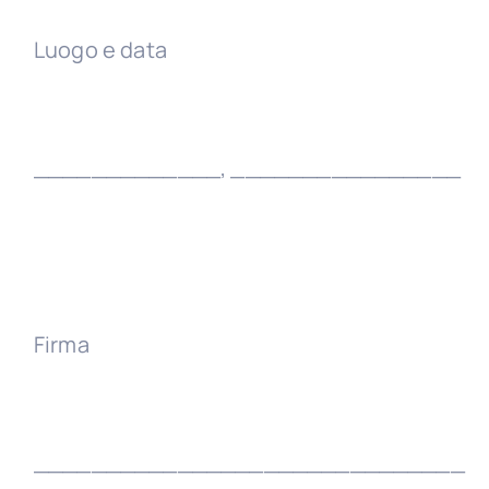
Luogo e data
_____________, ________________
Firma
______________________________