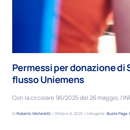
Permessi per donazione di S
flusso Uniemens
Con la circolare 96/2025 del 26 maggio, l’
Di
Roberto Micheletti
|
Ottobre 6, 2025
|
Categorie:
Buste Paga
,